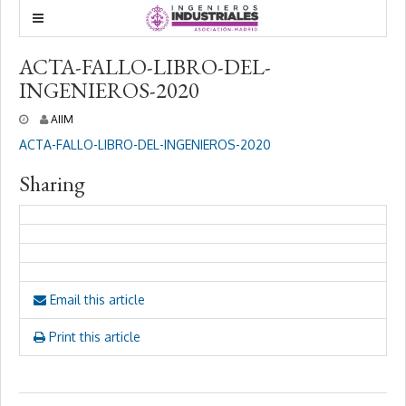
ACTA-FALLO-LIBRO-DEL-
INGENIEROS-2020
1
AIIM
d
ACTA-FALLO-LIBRO-DEL-INGENIEROS-2020
i
c
Sharing
i
e
m
b
r
e
,
2
Email this article
0
2
0
Print this article