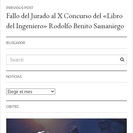
Navegación
Fallo del Jurado al X Concurso del «Libro
de
del Ingeniero» Rodolfo Benito Samaniego
entradas
BUSCADOR
NOTICIAS
Noticias
CIBITEC