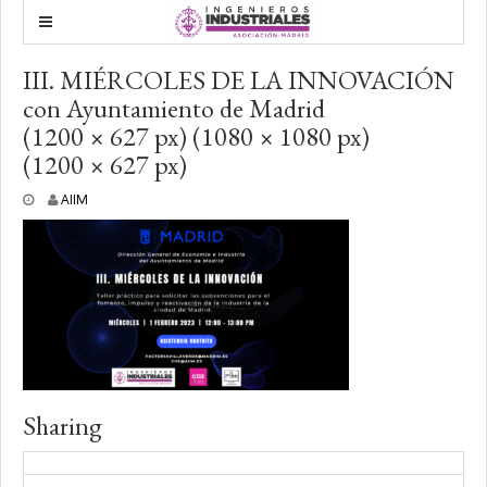
III. MIÉRCOLES DE LA INNOVACIÓN
con Ayuntamiento de Madrid
(1200 × 627 px) (1080 × 1080 px)
(1200 × 627 px)
2
AIIM
7
e
n
e
r
o
,
2
0
2
3
Sharing