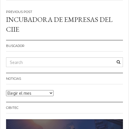
Navegación
INCUBADORA DE EMPRESAS DEL
de
CIIE
entradas
BUSCADOR
NOTICIAS
Noticias
CIBITEC