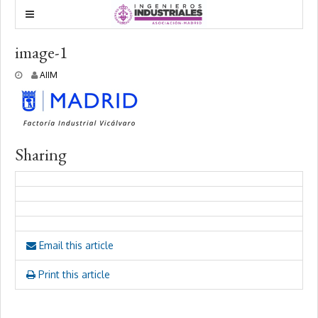
image-1
2
AIIM
5
j
u
n
i
o
Sharing
,
2
0
2
0
Email this article
Print this article