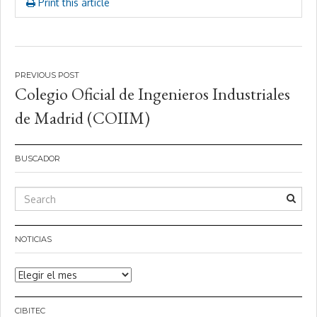
Print this article
Navegación
Colegio Oficial de Ingenieros Industriales
de
de Madrid (COIIM)
entradas
BUSCADOR
NOTICIAS
Noticias
CIBITEC