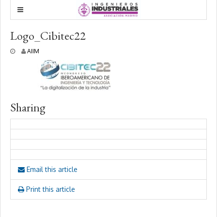
Logo_Cibitec22
1
AIIM
3
a
b
r
i
l
Sharing
,
2
0
2
2
Email this article
Print this article