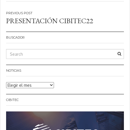
Navegación
PRESENTACIÓN CIBITEC22
de
entradas
BUSCADOR
NOTICIAS
Noticias
CIBITEC