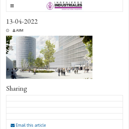
13-04-2022
2
AIIM
9
a
b
r
i
l
,
2
0
2
2
Sharing
Email this article