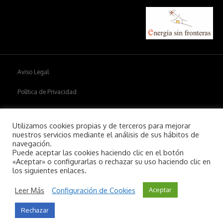
Aviso Legal
Política de Privacidad
Política de cookies
Utilizamos cookies propias y de terceros para mejorar
nuestros servicios mediante el análisis de sus hábitos de
navegación.
Puede aceptar las cookies haciendo clic en el botón
Copyright © 2026
Aiim
.
«Aceptar» o configurarlas o rechazar su uso haciendo clic en
los siguientes enlaces.
Leer Más
Configuración de Cookies
Aceptar
Rechazar