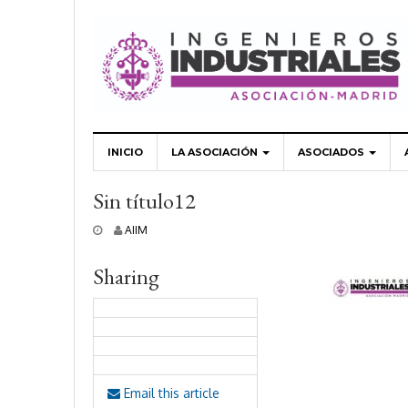
INICIO
LA ASOCIACIÓN
ASOCIADOS
Sin título12
2
AIIM
8
e
Sharing
n
e
r
o
,
2
0
2
Email this article
2