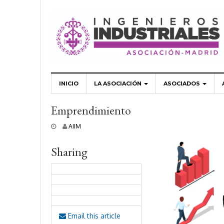
INICIO
LA ASOCIACIÓN
ASOCIADOS
Emprendimiento
3
AIIM
1
m
Sharing
a
r
z
o
,
2
0
2
Email this article
2