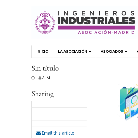
INICIO
LA ASOCIACIÓN
ASOCIADOS
Sin título
3
AIIM
1
m
Sharing
a
r
z
o
,
2
0
2
Email this article
2