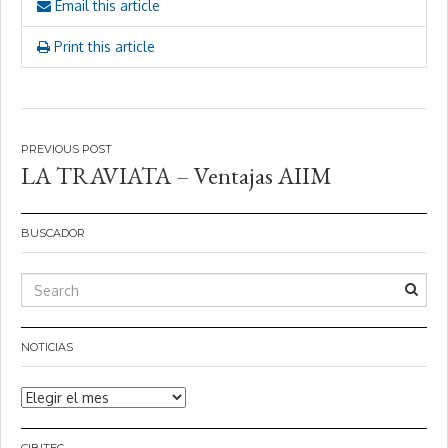
Email this article
Print this article
Navegación
LA TRAVIATA – Ventajas AIIM
de
entradas
BUSCADOR
NOTICIAS
Noticias