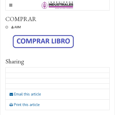
COMPRAR
2
AIIM
4
f
e
b
r
e
r
Sharing
o
,
2
0
2
5
Email this article
Print this article