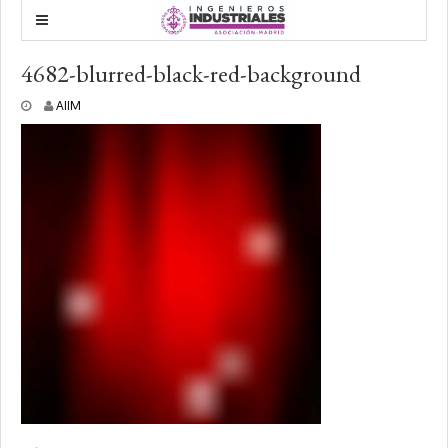
4682-blurred-black-red-background
3
AIIM
0
m
a
r
z
o
,
2
0
2
0