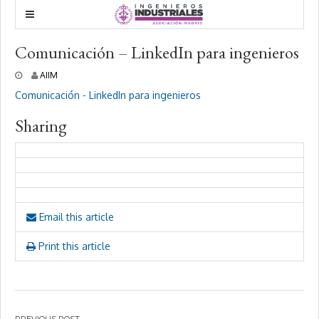
Comunicación – LinkedIn para ingenieros
2
AIIM
4
Comunicación - LinkedIn para ingenieros
f
e
Sharing
b
r
e
r
o
,
2
0
Email this article
2
0
Print this article