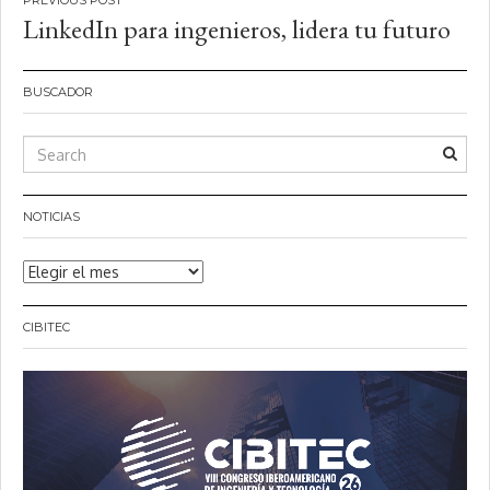
Navegación
LinkedIn para ingenieros, lidera tu futuro
de
entradas
BUSCADOR
NOTICIAS
Noticias
CIBITEC