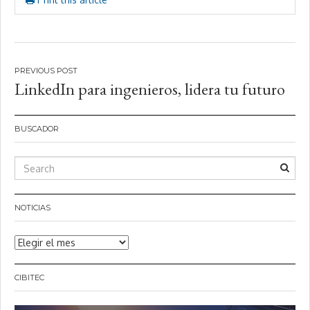
Navegación
LinkedIn para ingenieros, lidera tu futuro
de
entradas
BUSCADOR
NOTICIAS
Noticias
CIBITEC