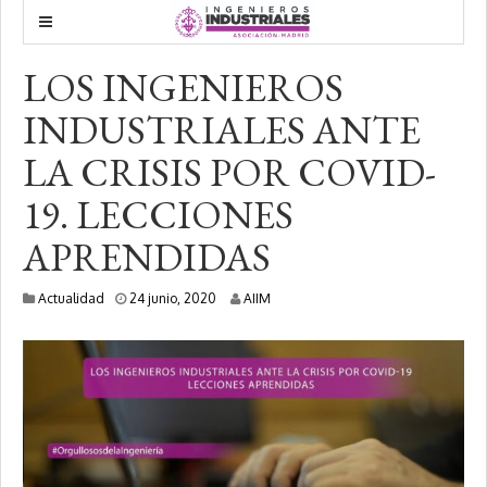
LOS INGENIEROS
INDUSTRIALES ANTE
LA CRISIS POR COVID-
19. LECCIONES
APRENDIDAS
2
Actualidad
24 junio, 2020
AIIM
4
j
u
n
i
o
,
2
0
2