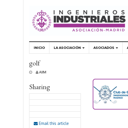
INICIO
LA ASOCIACIÓN
ASOCIADOS
golf
1
AIIM
7
o
Sharing
c
t
u
b
r
e
,
2
Email this article
0