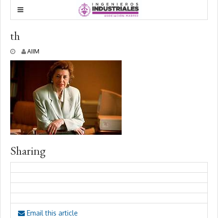
th
5
AIIM
m
a
r
z
o
,
2
0
1
9
Sharing
Email this article