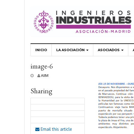
INICIO
LA ASOCIACIÓN
ASOCIADOS
image-6
5
AIIM
j
u
Sharing
n
i
o
,
2
0
1
9
Email this article