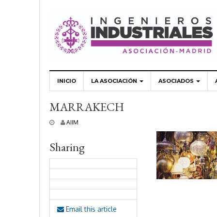
INICIO
LA ASOCIACIÓN
ASOCIADOS
MARRAKECH
5
AIIM
j
u
Sharing
n
i
o
,
2
0
1
9
Email this article