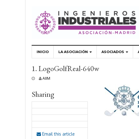
INICIO
LA ASOCIACIÓN
ASOCIADOS
1. LogoGolfReal-640w
2
AIIM
2
j
Sharing
u
n
i
o
,
2
0
2
Email this article
6