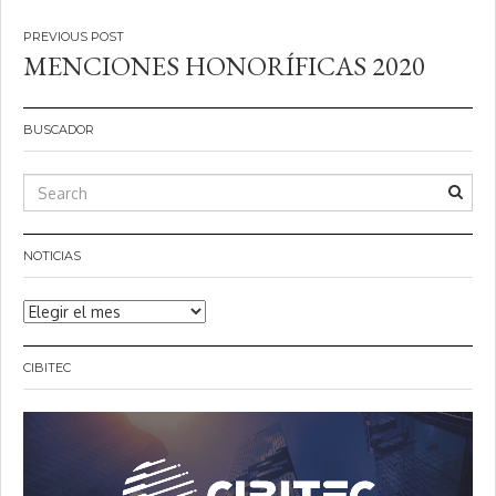
Navegación
MENCIONES HONORÍFICAS 2020
de
entradas
BUSCADOR
NOTICIAS
Noticias
CIBITEC