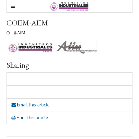
COIIM-AIIM
2
AIIM
3
n
o
v
i
Sharing
e
m
b
r
e
,
2
0
Email this article
2
0
Print this article