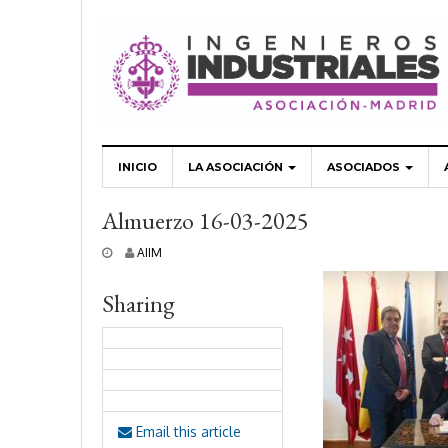
INICIO
LA ASOCIACIÓN
ASOCIADOS
Almuerzo 16-03-2025
2
AIIM
5
a
Sharing
b
r
i
l
,
2
0
2
Email this article
5