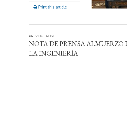
Print this article
Navegación
NOTA DE PRENSA ALMUERZO 
de
LA INGENIERÍA
entradas