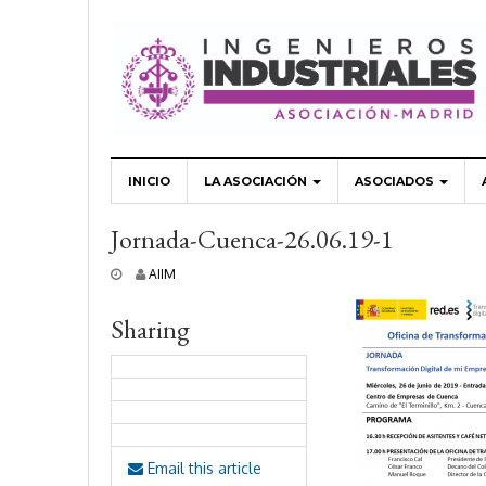
INICIO
LA ASOCIACIÓN
ASOCIADOS
Jornada-Cuenca-26.06.19-1
1
AIIM
8
j
Sharing
u
n
i
o
,
2
0
1
Email this article
9