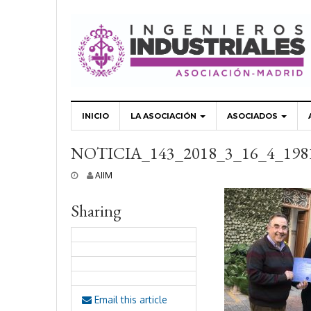
INICIO
LA ASOCIACIÓN
ASOCIADOS
NOTICIA_143_2018_3_16_4_198
5
AIIM
a
b
Sharing
r
i
l
,
2
0
1
8
Email this article