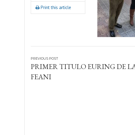
Print this article
Navegación
PRIMER TITULO EURING DE L
de
FEANI
entradas