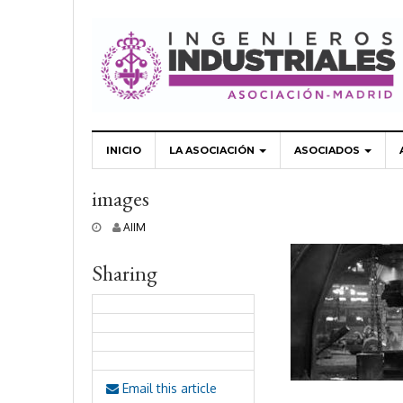
INICIO
LA ASOCIACIÓN
ASOCIADOS
images
2
AIIM
7
s
Sharing
e
p
t
i
e
m
b
r
Email this article
e