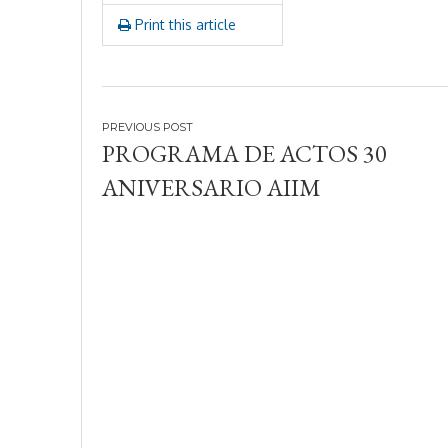
,
Print this article
2
0
1
9
Navegación
PROGRAMA DE ACTOS 30
de
ANIVERSARIO AIIM
entradas