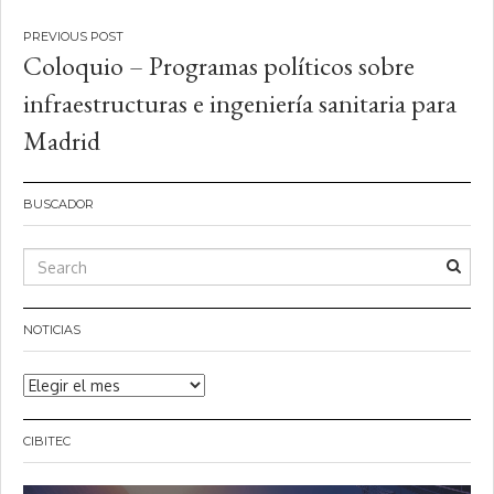
Navegación
Coloquio – Programas políticos sobre
de
infraestructuras e ingeniería sanitaria para
entradas
Madrid
BUSCADOR
NOTICIAS
Noticias
CIBITEC