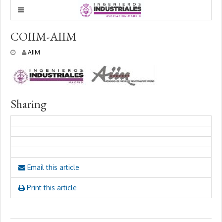
COIIM-AIIM
1
AIIM
3
a
b
r
i
Sharing
l
,
2
0
2
1
Email this article
Print this article