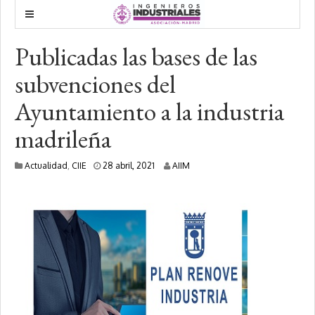
Publicadas las bases de las
subvenciones del
Ayuntamiento a la industria
madrileña
2
Actualidad
,
CIIE
28 abril, 2021
AIIM
8
a
b
r
i
l
,
2
0
2
1