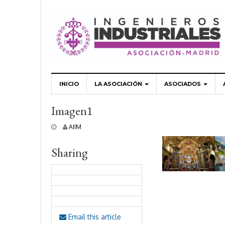
INICIO
LA ASOCIACIÓN
ASOCIADOS
Imagen1
3
AIIM
0
o
Sharing
c
t
u
b
r
e
,
2
Email this article
0