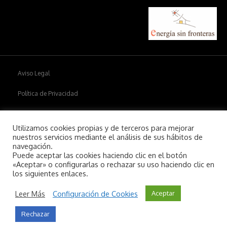
Aviso Legal
Política de Privacidad
Política de cookies
Utilizamos cookies propias y de terceros para mejorar
nuestros servicios mediante el análisis de sus hábitos de
navegación.
Puede aceptar las cookies haciendo clic en el botón
Copyright © 2026
Aiim
.
«Aceptar» o configurarlas o rechazar su uso haciendo clic en
los siguientes enlaces.
Leer Más
Configuración de Cookies
Aceptar
Rechazar