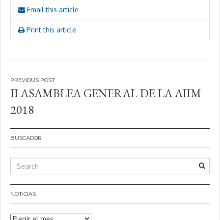
Email this article
Print this article
Navegación
II ASAMBLEA GENERAL DE LA AIIM
de
2018
entradas
BUSCADOR
NOTICIAS
Noticias