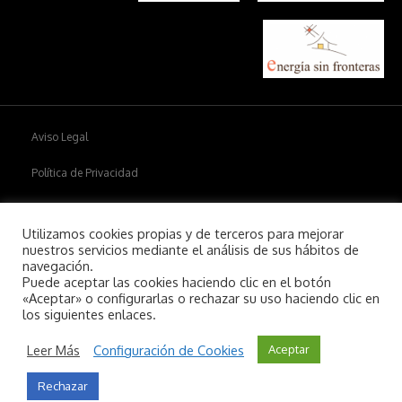
Aviso Legal
Política de Privacidad
Política de cookies
Utilizamos cookies propias y de terceros para mejorar
nuestros servicios mediante el análisis de sus hábitos de
navegación.
Puede aceptar las cookies haciendo clic en el botón
Copyright © 2026
Aiim
.
«Aceptar» o configurarlas o rechazar su uso haciendo clic en
los siguientes enlaces.
Leer Más
Configuración de Cookies
Aceptar
Rechazar