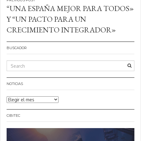
Navegación
“UNA ESPAÑA MEJOR PARA TODOS»
de
Y “UN PACTO PARA UN
entradas
CRECIMIENTO INTEGRADOR»
BUSCADOR
NOTICIAS
Noticias
CIBITEC