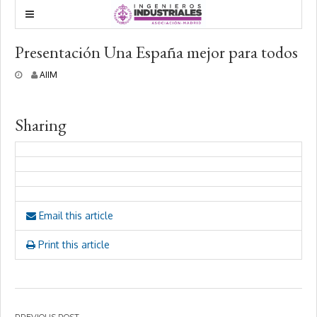
Presentación Una España mejor para todos
2
AIIM
0
o
c
Sharing
t
u
b
r
e
,
2
0
Email this article
1
7
Print this article