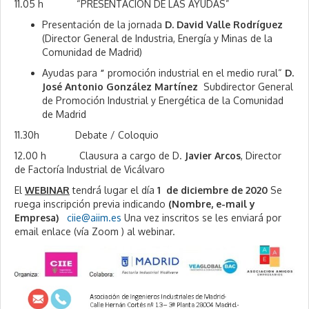
11.05 h
“PRESENTACIÓN DE LAS AYUDAS”
Presentación de la jornada
D. David Valle Rodríguez
(Director General de Industria, Energía y Minas de la
Comunidad de Madrid)
Ayudas para
“
promoción industrial en el medio rural“
D.
José Antonio González Martínez
Subdirector General
de Promoción Industrial y Energética de la Comunidad
de Madrid
11.30h Debate / Coloquio
12.00 h Clausura a cargo de D.
Javier Arcos
, Director
de Factoría Industrial de Vicálvaro
El
WEBINAR
tendrá lugar el día
1 de diciembre de 2020
Se
ruega inscripción previa indicando
(Nombre, e-mail y
Empresa)
ciie@aiim.es
Una vez inscritos se les enviará por
email enlace (vía Zoom ) al webinar.