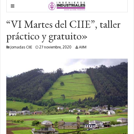
“VI Martes del CIIE”, taller
práctico y gratuito»
1
Jornadas CIIE
27 noviembre, 2020
AIIM
0
d
i
c
i
e
m
b
r
e
,
2
0
2
0