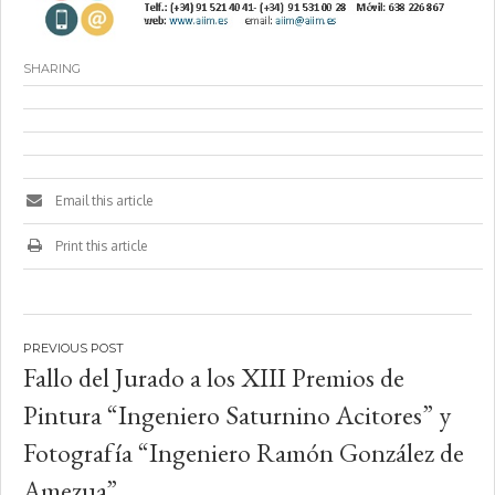
SHARING
Email this article
Print this article
Navegación
Fallo del Jurado a los XIII Premios de
de
Pintura “Ingeniero Saturnino Acitores” y
entradas
Fotografía “Ingeniero Ramón González de
Amezua”