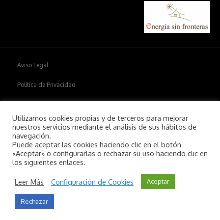
Aviso Legal
Política de Privacidad
Política de cookies
Utilizamos cookies propias y de terceros para mejorar
nuestros servicios mediante el análisis de sus hábitos de
navegación.
Puede aceptar las cookies haciendo clic en el botón
Copyright © 2026
Aiim
.
«Aceptar» o configurarlas o rechazar su uso haciendo clic en
los siguientes enlaces.
Leer Más
Configuración de Cookies
Aceptar
Rechazar