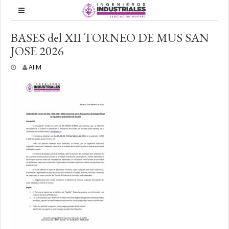
BASES del XII TORNEO DE MUS SAN
JOSE 2026
4
AIIM
f
e
b
r
e
r
o
,
2
0
2
6