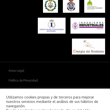
Aviso Legal
Política de Privacidad
Política de cookies
Utilizamos cookies propias y de terceros para mejorar
nuestros servicios mediante el análisis de sus hábitos de
navegación.