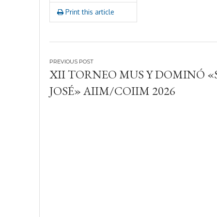
6
Print this article
Navegación
XII TORNEO MUS Y DOMINÓ «
de
JOSÉ» AIIM/COIIM 2026
entradas