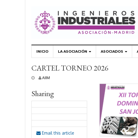
INICIO
LA ASOCIACIÓN
ASOCIADOS
CARTEL TORNEO 2026
4
AIIM
f
e
Sharing
b
r
e
r
o
,
2
0
Email this article
2