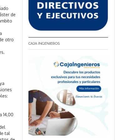
ciado
áster de
 ámbito
a
de otro
CAJA INGENIEROS
es.
uya
nsiones
bles:
a 14,00
del
e tal
astos de