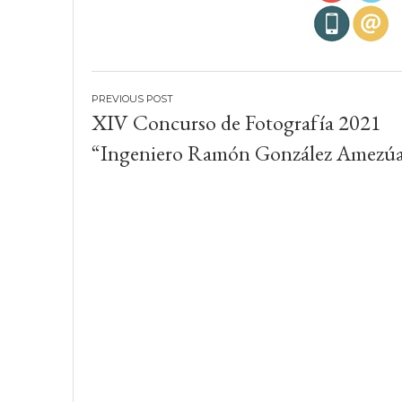
Navegación
XIV Concurso de Fotografía 2021
de
“Ingeniero Ramón González Amezú
entradas