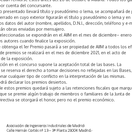
por cuenta del concursante.
o presentado llevará título y pseudónimo o lema, se acompañará de p
cerrado en cuyo exterior figurarán el título y pseudónimo o lema y en
 los datos del autor (nombre, apellidos, D.N.I., dirección, teléfono y e-m
rán obras enviadas por mensajero.
seleccionadas se expondrán en el AIIM en el mes de diciembre– enero
s autores cuando finalice la exposición.
e obtenga el 1er Premio pasará a ser propiedad de AIIM a todos los ef
de premios se realizará en el mes de diciembre 2021, en el acto de
 de la exposición.
ación en el concurso supone la aceptación total de las bases. La
se reserva el derecho a tomar decisiones no reflejadas en las Bases,
ar cualquier tipo de conflicto en la interpretación de las mismas.
odrá declarar los premios desiertos.
de estos premios quedará sujeto a las retenciones fiscales que marque
 que se premie algún trabajo de miembros o familiares de la Junta de
irectiva se otorgará el honor, pero no el premio económico.