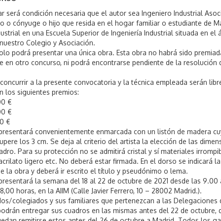
ar será condición necesaria que el autor sea Ingeniero Industrial Aso
o o cónyuge o hijo que resida en el hogar familiar o estudiante de M
dustrial en una Escuela Superior de Ingeniería Industrial situada en el
e nuestro Colegio y Asociación.
olo podrá presentar una única obra. Esta obra no habrá sido premiad
e en otro concurso, ni podrá encontrarse pendiente de la resolución 
concurrir a la presente convocatoria y la técnica empleada serán libr
n los siguientes premios:
00 €
00 €
00 €
 presentará convenientemente enmarcada con un listón de madera c
pere los 3 cm. Se deja al criterio del artista la elección de las dime
uadro. Para su protección no se admitirá cristal y sí materiales irrompi
acrilato ligero etc. No deberá estar firmada. En el dorso se indicará la
de la obra y deberá ir escrito el título y pseudónimo o lema.
 presentará la semana del 18 al 22 de octubre de 2021 desde las 9.00 
18,00 horas, en la AIIM (Calle Javier Ferrero, 10 – 28002 Madrid.).
dos/colegiados y sus familiares que pertenezcan a las Delegaciones 
podrán entregar sus cuadros en las mismas antes del 22 de octubre, d
edan remitirse estos antes del 26 de octubre a Madrid. Todos los g