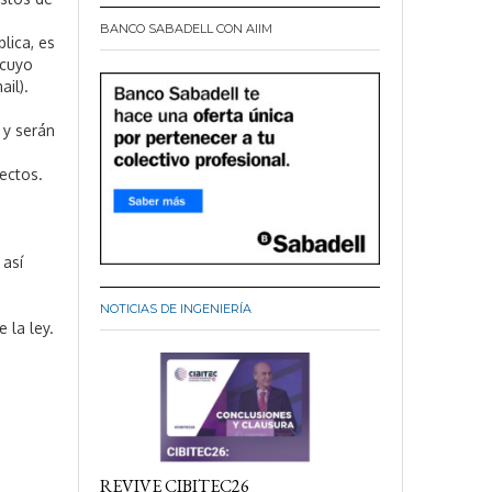
BANCO SABADELL CON AIIM
lica, es
 cuyo
ail).
 y serán
ectos.
 así
NOTICIAS DE INGENIERÍA
 la ley.
REVIVE CIBITEC26