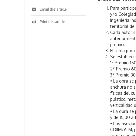
Para particip
Email this article
y/o Colegiad
Ingeniería in
Print this article
territorial d
Cada autor s
anteriorment
premio.
El tema para 
Se establece
1º Premio 15
2º Premio 6
3º Premio 3
• La obra se
anchura no su
físicas del c
plástico, met
verticalidad 
• La obra se
y de 15,00 a 
• Los asocia
COIIM/AIIM, 
forma que pu