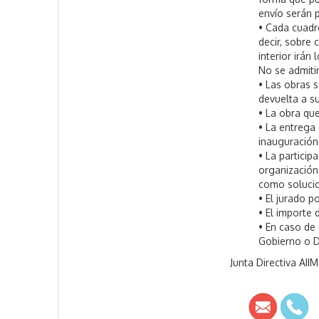
envío serán 
• Cada cuadr
decir, sobre 
interior irán
No se admiti
• Las obras 
devuelta a su
• La obra qu
• La entrega 
inauguración
• La particip
organización 
como solucion
• El jurado p
• El importe 
• En caso de
Gobierno o D
Junta Directiva AIIM