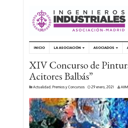
INICIO
LA ASOCIACIÓN
ASOCIADOS
XIV Concurso de Pintura
Acitores Balbás”
8
Actualidad
,
Premios y Concursos
29 enero, 2021
AIIM
s
e
p
t
i
e
m
b