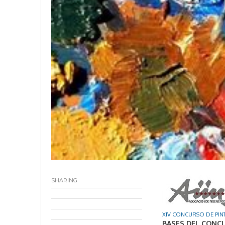
r
e
,
2
0
2
1
SHARING
XIV CONCURSO DE PIN
BASES DEL CONC