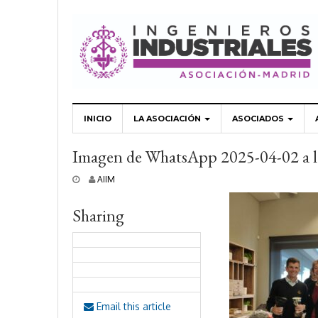
INICIO
LA ASOCIACIÓN
ASOCIADOS
Imagen de WhatsApp 2025-04-02 a 
7
AIIM
a
b
Sharing
r
i
l
,
2
0
2
5
Email this article