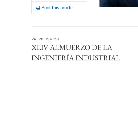
2
Print this article
4
Navegación
XLIV ALMUERZO DE LA
de
INGENIERÍA INDUSTRIAL
entradas