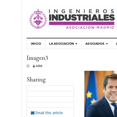
INICIO
LA ASOCIACIÓN
ASOCIADOS
Imagen3
2
AIIM
5
o
Sharing
c
t
u
b
r
e
,
2
Email this article
0