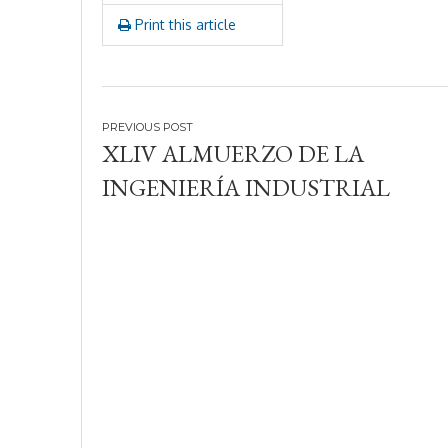
2
Print this article
4
Navegación
XLIV ALMUERZO DE LA
de
INGENIERÍA INDUSTRIAL
entradas