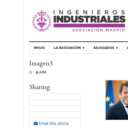
INICIO
LA ASOCIACIÓN
ASOCIADOS
Imagen3
2
AIIM
5
o
Sharing
c
t
u
b
r
e
,
2
Email this article
0