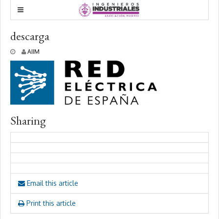
descarga
1
AIIM
1
m
a
r
z
o
,
Sharing
2
0
1
7
Email this article
Print this article