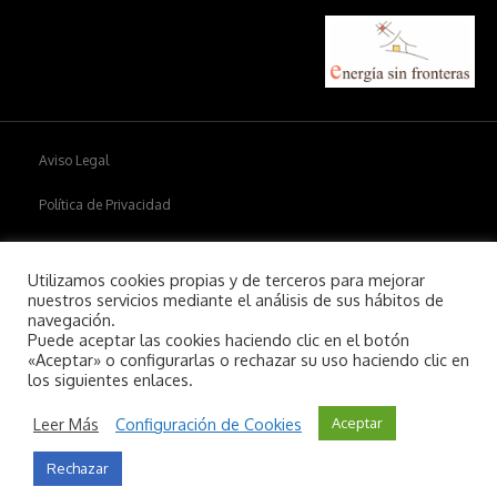
Aviso Legal
Política de Privacidad
Política de cookies
Utilizamos cookies propias y de terceros para mejorar
nuestros servicios mediante el análisis de sus hábitos de
navegación.
Puede aceptar las cookies haciendo clic en el botón
Copyright © 2026
Aiim
.
«Aceptar» o configurarlas o rechazar su uso haciendo clic en
los siguientes enlaces.
Leer Más
Configuración de Cookies
Aceptar
Rechazar