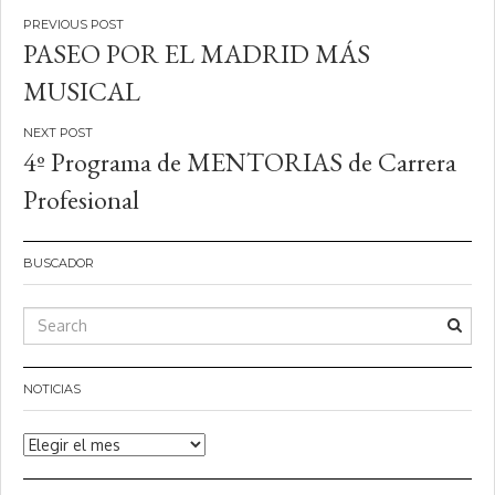
Navegación
PASEO POR EL MADRID MÁS
de
MUSICAL
entradas
4º Programa de MENTORIAS de Carrera
Profesional
BUSCADOR
NOTICIAS
Noticias