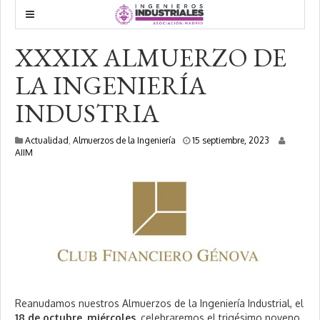
XXXIX ALMUERZO DE
LA INGENIERÍA
INDUSTRIA
2
Actualidad
,
Almuerzos de la Ingeniería
15 septiembre, 2023
9
AIIM
n
o
v
i
e
m
b
r
e
,
2
0
Reanudamos nuestros Almuerzos de la Ingeniería Industrial, el
2
18 de octubre, miércoles,
celebraremos el trigésimo noveno.