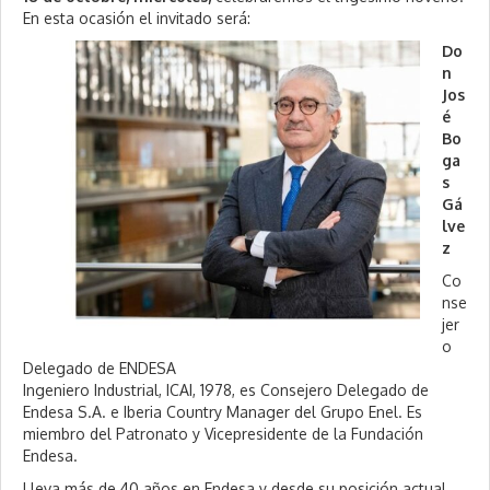
3
En esta ocasión el invitado será:
Do
n
Jos
é
Bo
ga
s
Gá
lve
z
Co
nse
jer
o
Delegado de ENDESA
Ingeniero Industrial, ICAI, 1978, es Consejero Delegado de
Endesa S.A. e Iberia Country Manager del Grupo Enel. Es
miembro del Patronato y Vicepresidente de la Fundación
Endesa.
Lleva más de 40 años en Endesa y desde su posición actual,