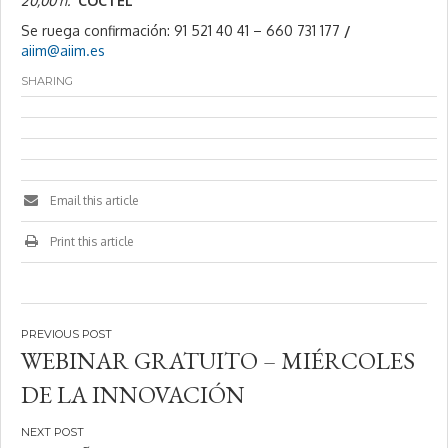
20,00 h.
CÓCTEL
Se ruega confirmación: 91 521 40 41 – 660 731 177
/
aiim@aiim.es
SHARING
Email this article
Print this article
Navegación
WEBINAR GRATUITO – MIÉRCOLES
de
DE LA INNOVACIÓN
entradas