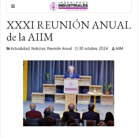
XXXI REUNIÓN ANUAL
de la AIIM
6
Actualidad
,
Noticias
,
Reunión Anual
30 octubre, 2024
AIIM
n
o
v
i
e
m
b
r
e
,
2
0
2
4