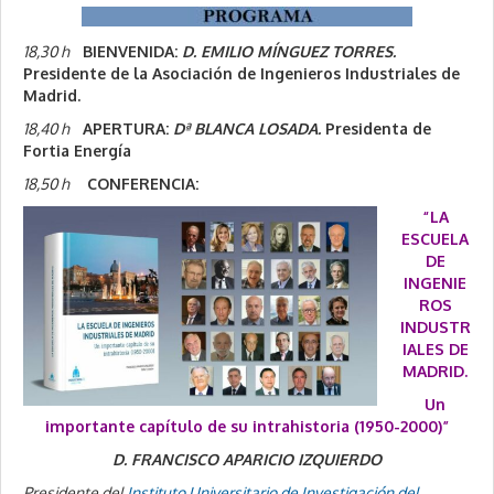
18,30 h
BIENVENIDA:
D. EMILIO MÍNGUEZ TORRES.
Presidente de la Asociación de Ingenieros Industriales de
Madrid.
18,40 h
APERTURA:
Dª BLANCA LOSADA.
Presidenta de
Fortia Energía
18,50 h
CONFERENCIA:
“LA
ESCUELA
DE
INGENIE
ROS
INDUSTR
IALES DE
MADRID.
Un
importante capítulo de su intrahistoria (1950-2000)”
D. FRANCISCO APARICIO IZQUIERDO
Presidente del
Instituto Universitario de Investigación del