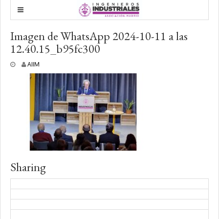
Imagen de WhatsApp 2024-10-11 a las
12.40.15_b95fc300
1
AIIM
1
o
c
t
u
b
r
e
,
2
0
Sharing
2
4