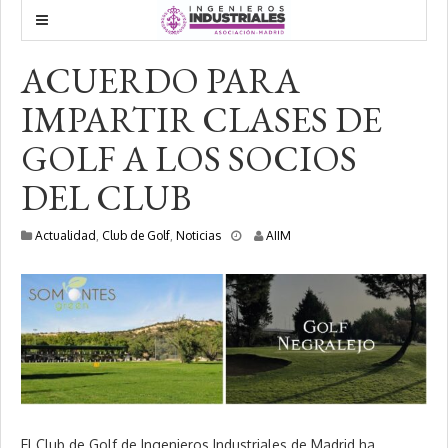
ACUERDO PARA
IMPARTIR CLASES DE
GOLF A LOS SOCIOS
DEL CLUB
3
Actualidad
,
Club de Golf
,
Noticias
AIIM
0
s
e
p
t
i
e
m
b
r
e
,
El Club de Golf de Ingenieros Industriales de Madrid ha