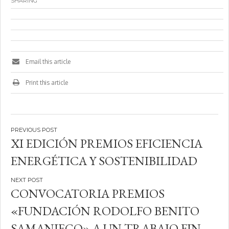
SHARING
Email this article
Print this article
Navegación
XI EDICIÓN PREMIOS EFICIENCIA
de
ENERGÉTICA Y SOSTENIBILIDAD
entradas
CONVOCATORIA PREMIOS
«FUNDACIÓN RODOLFO BENITO
SAMANIEGO» A UN TRABAJO FIN