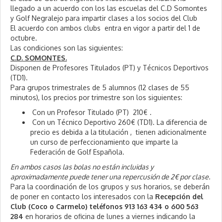
2
llegado a un acuerdo con los las escuelas del C.D Somontes
0
y Golf Negralejo para impartir clases a los socios del Club
2
El acuerdo con ambos clubs entra en vigor a partir del 1 de
4
octubre.
Las condiciones son las siguientes:
C.D. SOMONTES.
Disponen de Profesores Titulados (PT) y Técnicos Deportivos
(TD1).
Para grupos trimestrales de 5 alumnos (12 clases de 55
minutos), los precios por trimestre son los siguientes:
Con un Profesor Titulado (PT) 210€ .
Con un Técnico Deportivo 260€ (TD1). La diferencia de
precio es debida a la titulación , tienen adicionalmente
un curso de perfeccionamiento que imparte la
Federación de Golf Española.
En ambos casos las bolas no están incluidas y
aproximadamente puede tener una repercusión de 2€ por clase.
Para la coordinación de los grupos y sus horarios, se deberán
de poner en contacto los interesados con la
Recepción del
Club (Coco o Carmelo) teléfonos 913 163 434 o
600 563
284
en horarios de oficina de lunes a viernes indicando la