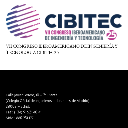
VII CONGRESO IBEROAMERICANO DE INGENIERÍA Y
TECNOLOGÍA CIBITEC25
Calle Javier Ferrero, 10 – 2ª Planta
(Colegio Oficial de Ingenieros Industriales de Madrid)
28002 Madrid.
Telf.: (+34) 91 521 40 41
Móvil: 660 731 177