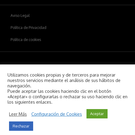
Aviso Legal
Política de Privacidad
Política de cookies
Copyright © 2026
Aiim
.
Utilizamos cookies propias y de terceros para mejorar
nuestros servicios mediante el análisis de sus hábitos de
navegación.
Puede aceptar las cookies haciendo clic en el botón
«Aceptar» o configurarlas o rechazar su uso haciendo clic en
los siguientes enlaces.
Leer Más
Configuración de Cookies
Aceptar
Rechazar