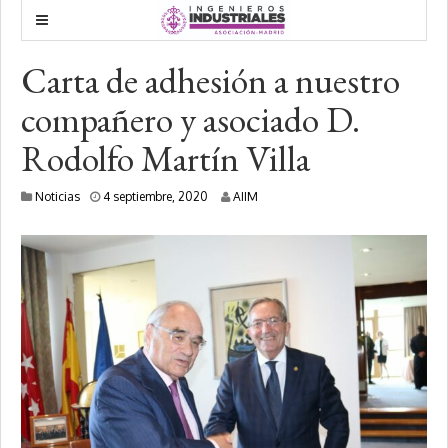
Carta de adhesión a nuestro
compañero y asociado D.
Rodolfo Martín Villa
2
Noticias
4 septiembre, 2020
AIIM
8
o
c
t
u
b
r
e
,
2
0
2
0