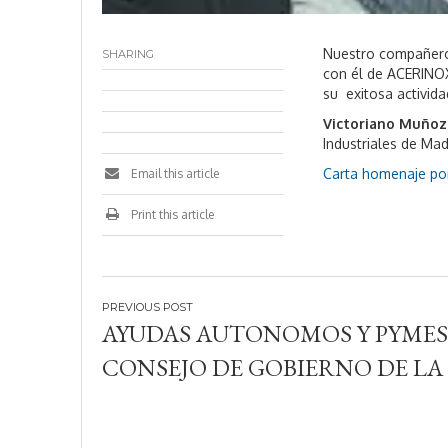
Nuestro compañero 
SHARING
con él de ACERINOX 
su exitosa activida
Victoriano Muñoz
Industriales de Mad
Carta homenaje po
Email this article
Print this article
Navegación
AYUDAS AUTONOMOS Y PYMES
de
CONSEJO DE GOBIERNO DE LA
entradas