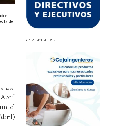
ador
es la de
CAJA INGENIEROS
 Abril
nte el
Abril)