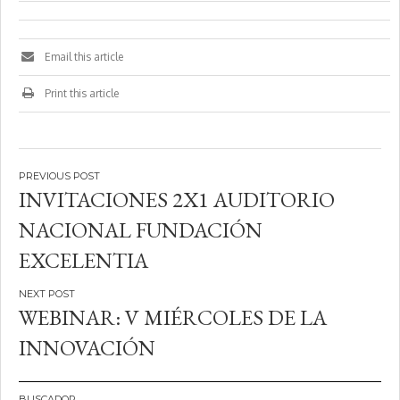
Email this article
Print this article
Navegación
INVITACIONES 2X1 AUDITORIO
de
NACIONAL FUNDACIÓN
entradas
EXCELENTIA
WEBINAR: V MIÉRCOLES DE LA
INNOVACIÓN
BUSCADOR