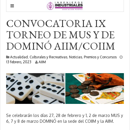
CONVOCATORIA IX
TORNEO DE MUS Y DE
DOMINÓ AIIM/COIIM
Actualidad
,
Culturales y Recreativas
,
Noticias
,
Premios y Concursos
2
13 febrero, 2023
AIIM
0
f
e
b
r
e
r
o
,
2
Se celebrarán los días 27, 28 de febrero y 1, 2 de marzo MUS y
0
6, 7 y 8 de marzo DOMINÓ en la sede del COIIM y la AIIM.
2
3