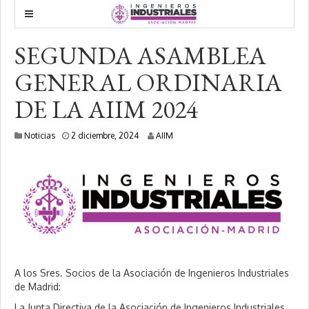
SEGUNDA ASAMBLEA
GENERAL ORDINARIA
DE LA AIIM 2024
2
Noticias
2 diciembre, 2024
AIIM
d
i
c
i
e
m
b
r
e
,
2
A los Sres. Socios de la Asociación de Ingenieros Industriales
0
de Madrid:
2
4
La Junta Directiva de la Asociación de Ingenieros Industriales