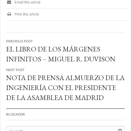
Email this article
Print this article
Navegación
EL LIBRO DE LOS MÁRGENES
de
INFINITOS – MIGUEL R. DUVISON
entradas
NOTA DE PRENSA ALMUERZO DE LA
INGENIERÍA CON EL PRESIDENTE
DE LA ASAMBLEA DE MADRID
BUSCADOR